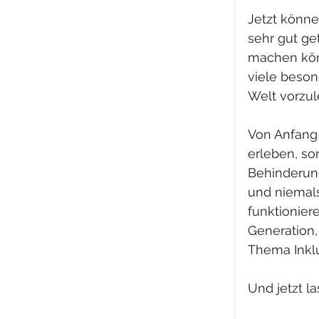
Jetzt könne
sehr gut get
machen könn
viele beson
Welt vorzul
Von Anfang 
erleben, so
Behinderung
und niemals
funktionier
Generation,
Thema Inklu
Und jetzt l