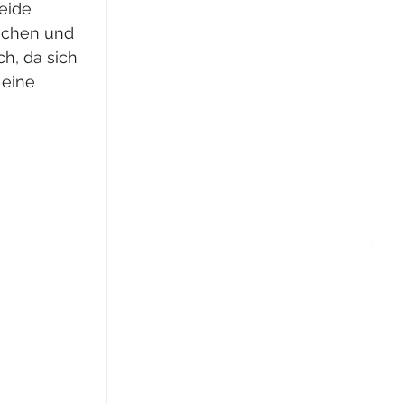
eide 
echen und 
h, da sich 
eine 