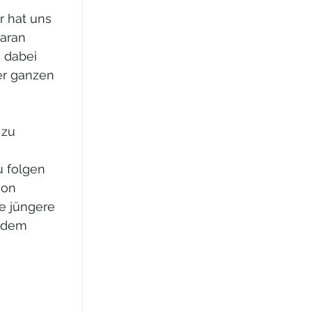
 hat uns 
daran 
 dabei 
er ganzen 
 zu 
 
 folgen 
ion 
e jüngere 
t dem 