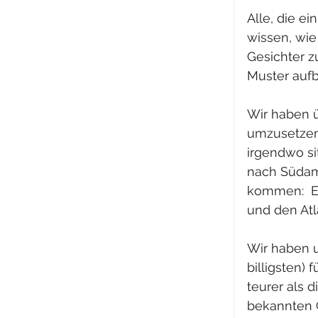
Alle, die e
wissen, wie
Gesichter z
Muster auf
Wir haben ü
umzusetzen,
irgendwo si
nach Südame
kommen:  E
und den Atla
Wir haben u
billigsten) 
teurer als d
bekannten G