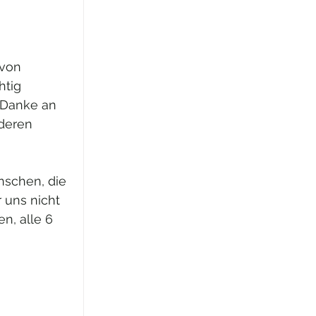
 
von 
htig 
Danke an 
deren 
nschen, die 
 uns nicht 
n, alle 6 