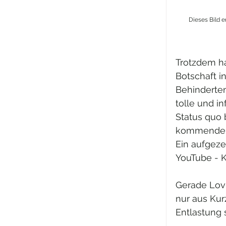
Dieses Bild e
Trotzdem h
Botschaft i
Behinderten
tolle und i
Status quo 
kommenden 
Ein aufgeze
YouTube - K
Gerade Lovi
nur aus Kur
Entlastung 