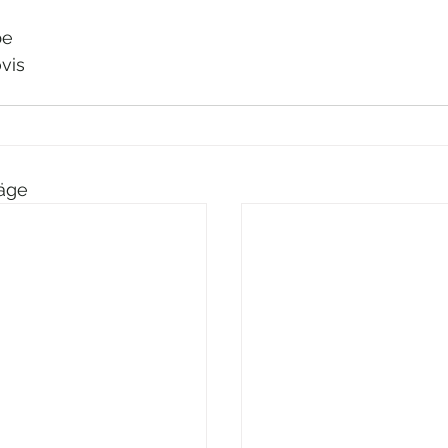
be 
vis 
räge