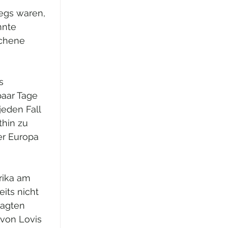
egs waren, 
nnte 
ichene 
s 
paar Tage 
jeden Fall 
hin zu 
r Europa 
rika am 
its nicht 
sagten 
von Lovis 