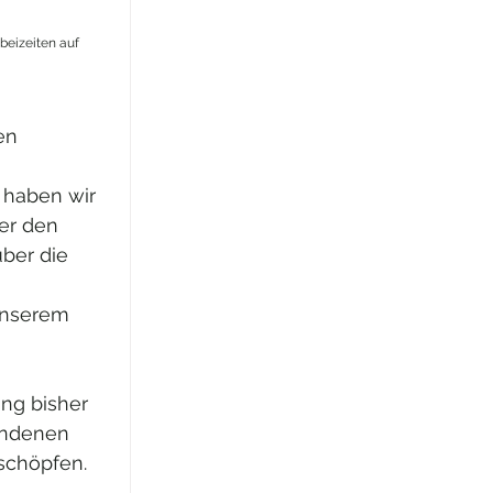
beizeiten auf 
en 
 haben wir 
er den 
ber die 
unserem 
ng bisher 
undenen 
schöpfen.